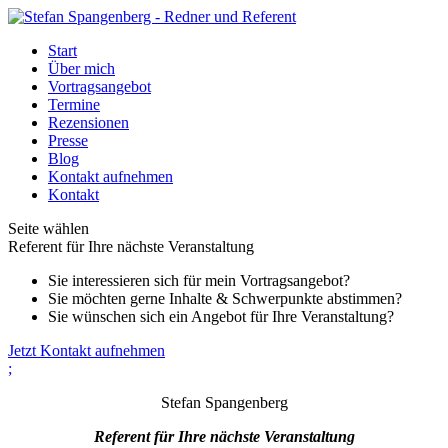
Start
Über mich
Vor­trags­an­ge­bot
Ter­mine
Rezen­sio­nen
Presse
Blog
Kon­takt auf­neh­men
Kon­takt
Seite wählen
Refe­rent für Ihre nächste Ver­an­stal­tung
Sie inter­es­sie­ren sich für mein Vor­trags­an­ge­bot?
Sie möch­ten gerne Inhalte & Schwer­punkte abstim­men?
Sie wün­schen sich ein Ange­bot für Ihre Ver­an­stal­tung?
Jetzt Kon­takt auf­neh­men
;
Stefan Spangenberg
Refe­rent für Ihre nächste Ver­an­stal­tung