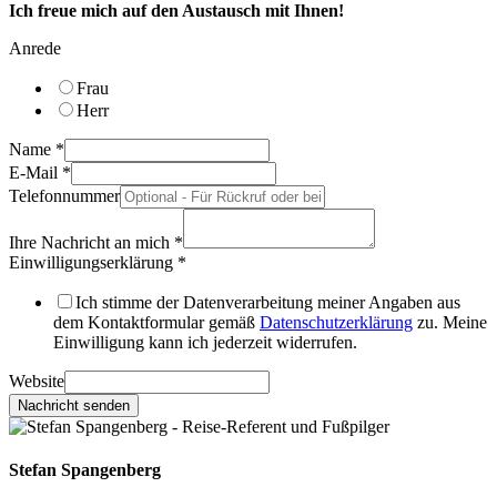
Ich freue mich auf den Aus­tausch mit Ihnen!
Anrede
Frau
Herr
Name
*
E-Mail
*
Tele­fon­num­mer
Ihre Nach­richt an mich
*
Ein­wil­li­gungs­er­klä­rung
*
Ich stimme der Daten­ver­ar­bei­tung mei­ner Anga­ben aus
dem Kon­takt­for­mu­lar gemäß
Daten­schutz­er­klä­rung
zu. Meine
Ein­wil­li­gung kann ich jeder­zeit wider­ru­fen.
Web­site
Nachricht senden
Stefan Spangenberg