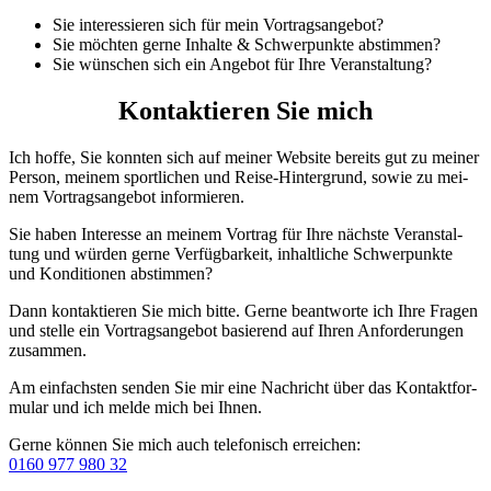
Sie inter­es­sie­ren sich für mein Vor­trags­an­ge­bot?
Sie möch­ten gerne Inhalte & Schwer­punkte abstim­men?
Sie wün­schen sich ein Ange­bot für Ihre Ver­an­stal­tung?
Kon­tak­tie­ren Sie mich
Ich hoffe, Sie konn­ten sich auf mei­ner Web­site bereits gut zu mei­ner
Per­son, mei­nem sport­li­chen und Reise-Hin­ter­grund, sowie zu mei­
nem Vor­trags­an­ge­bot infor­mie­ren.
Sie haben Inter­esse an mei­nem Vor­trag für Ihre nächste Ver­an­stal­
tung und wür­den gerne Ver­füg­bar­keit, inhalt­li­che Schwer­punkte
und Kon­di­tio­nen abstim­men?
Dann kon­tak­tie­ren Sie mich bitte. Gerne beant­worte ich Ihre Fra­gen
und stelle ein Vor­trags­an­ge­bot basie­rend auf Ihren Anfor­de­run­gen
zusam­men.
Am ein­fachs­ten sen­den Sie mir eine Nach­richt über das Kon­takt­for­
mu­lar und ich melde mich bei Ihnen.
Gerne kön­nen Sie mich auch tele­fo­nisch errei­chen:
0160 977 980 32